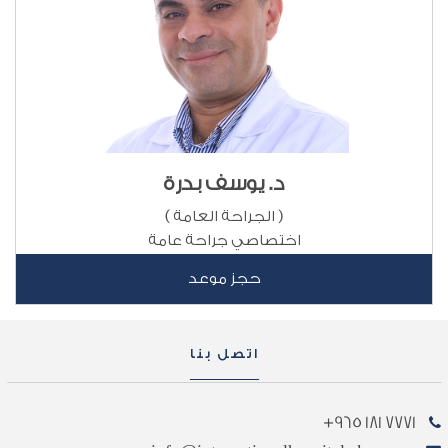
د. يوسف بدرة
( الجراحة العامة )
اختصاصي جراحة عامة
حجز موعد
اتصل بنا
7771 181 965+